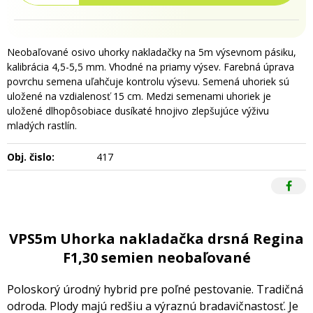
Neobaľované osivo uhorky nakladačky na 5m výsevnom pásiku,
kalibrácia 4,5-5,5 mm. Vhodné na priamy výsev. Farebná úprava
povrchu semena uľahčuje kontrolu výsevu. Semená uhoriek sú
uložené na vzdialenosť 15 cm. Medzi semenami uhoriek je
uložené dlhopôsobiace dusíkaté hnojivo zlepšujúce výživu
mladých rastlín.
Obj. čislo:
417
VPS5m Uhorka nakladačka drsná Regina
F1,30 semien neobaľované
Poloskorý úrodný hybrid pre poľné pestovanie. Tradičná
odroda. Plody majú redšiu a výraznú bradavičnastosť. Je