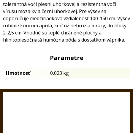
tolerantná voči plesni uhorkovej a rezistentná voči
vírusu mozaiky a černi uhorkovej. Pre výsev sa
doporučuje medziriadková vzdialenosť 100-150 cm. Výsev
robíme koncom apríla, keď už nehrozia mrazy, do hĺbky
2-2,5 cm. Vhodné sú teplé chránené plochy a
hlinitopiesočnatá humózna pôda s dostatkom vápnika.
Parametre
Hmotnosť
0,023 kg
KONTAKT
SEDOS, s.r.o.
Hlavná ul. 190/7,
922 02 Krakovany