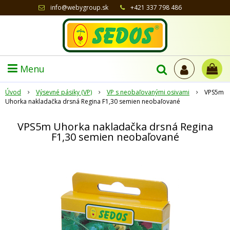
info@webygroup.sk
+421 337 798 486
Menu
Úvod
Výsevné pásiky (VP)
VP s neobaľovanými osivami
VPS5m
Uhorka nakladačka drsná Regina F1,30 semien neobaľované
VPS5m Uhorka nakladačka drsná Regina
F1,30 semien neobaľované