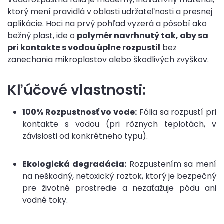
ktorý mení pravidlá v oblasti udržateľnosti a presnej
aplikácie. Hoci na prvý pohľad vyzerá a pôsobí ako
bežný plast, ide o
polymér navrhnutý tak, aby sa
pri kontakte s vodou úplne rozpustil
bez
zanechania mikroplastov alebo škodlivých zvyškov.
Kľúčové vlastnosti:
100% Rozpustnosť vo vode:
Fólia sa rozpustí pri
kontakte s vodou (pri rôznych teplotách, v
závislosti od konkrétneho typu).
Ekologická degradácia:
Rozpustením sa mení
na neškodný, netoxický roztok, ktorý je bezpečný
pre životné prostredie a nezaťažuje pôdu ani
vodné toky.