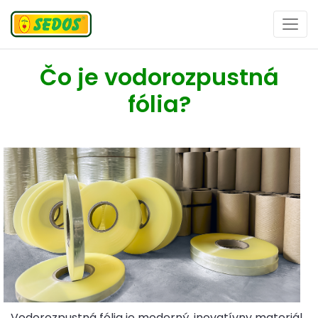
Čo je vodorozpustná
fólia?
Vodorozpustná fólia je moderný, inovatívny materiál,