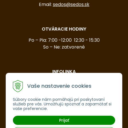
Email:
sedos@sedos.sk
OTVÁRACIE HODINY
Po – Pia: 7:00 -12:00 12:30 - 15:30
So – Ne: zatvorené
INFOLINKA
Obchodné podmienky
Vaše nastavenie cookies
Platba a doprava
Ochrana osobných údajov
Súbory cookie nám pomáhajú pri poskytovaní
služieb pre vás. Umožňujú spoznať a zapamätať si
vaše preferencie.
Prijať