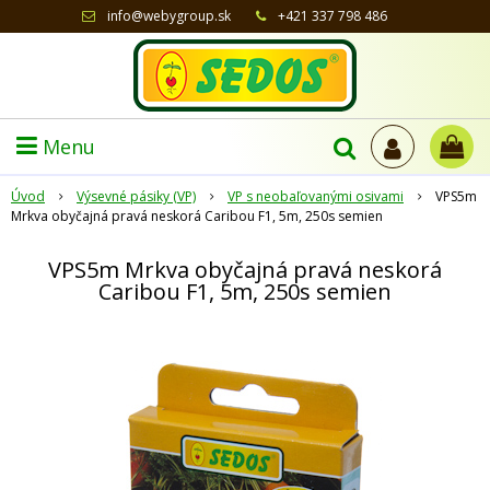
info@webygroup.sk
+421 337 798 486
Menu
Úvod
Výsevné pásiky (VP)
VP s neobaľovanými osivami
VPS5m
Mrkva obyčajná pravá neskorá Caribou F1, 5m, 250s semien
VPS5m Mrkva obyčajná pravá neskorá
Caribou F1, 5m, 250s semien