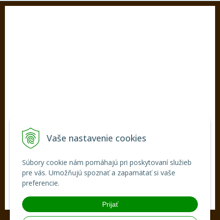
KONTAKT
SEDOS, s.r.o.
Hlavná ul. 190/7,
922 02 Krakovany
INFOLINKA
Tel.:
+421 33 77 98 486
E-mail:
sedos@sedos.sk
Vaše nastavenie cookies
VŠETKO O NÁKUPE
Súbory cookie nám pomáhajú pri poskytovaní služieb
pre vás. Umožňujú spoznať a zapamätať si vaše
Obchodné podmienky
preferencie.
Ochrana osobných údajov
Prijať