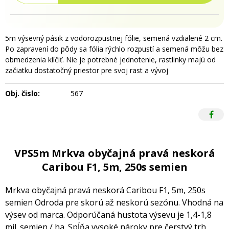
5m výsevný pásik z vodorozpustnej fólie, semená vzdialené 2 cm.
Po zapravení do pôdy sa fólia rýchlo rozpustí a semená môžu bez
obmedzenia klíčiť. Nie je potrebné jednotenie, rastlinky majú od
začiatku dostatočný priestor pre svoj rast a vývoj
Obj. čislo:
567
VPS5m Mrkva obyčajná pravá neskorá
Caribou F1, 5m, 250s semien
Mrkva obyčajná pravá neskorá Caribou F1, 5m, 250s
semien Odroda pre skorú až neskorú sezónu. Vhodná na
výsev od marca. Odporúčaná hustota výsevu je 1,4-1,8
mil. semien / ha. Spĺňa vysoké nároky pre čerstvý trh.