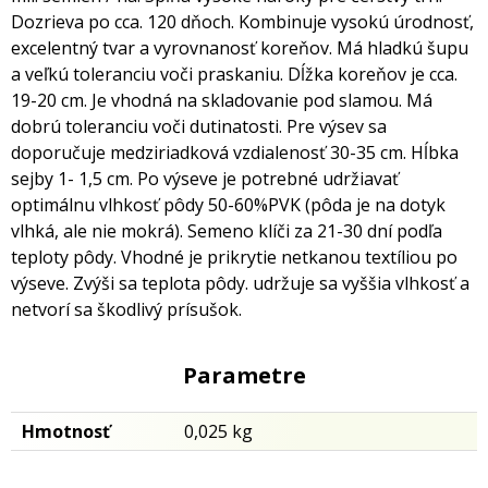
Dozrieva po cca. 120 dňoch. Kombinuje vysokú úrodnosť,
excelentný tvar a vyrovnanosť koreňov. Má hladkú šupu
a veľkú toleranciu voči praskaniu. Dĺžka koreňov je cca.
19-20 cm. Je vhodná na skladovanie pod slamou. Má
dobrú toleranciu voči dutinatosti. Pre výsev sa
doporučuje medziriadková vzdialenosť 30-35 cm. Hĺbka
sejby 1- 1,5 cm. Po výseve je potrebné udržiavať
optimálnu vlhkosť pôdy 50-60%PVK (pôda je na dotyk
vlhká, ale nie mokrá). Semeno klíči za 21-30 dní podľa
teploty pôdy. Vhodné je prikrytie netkanou textíliou po
výseve. Zvýši sa teplota pôdy. udržuje sa vyššia vlhkosť a
netvorí sa škodlivý prísušok.
Parametre
Hmotnosť
0,025 kg