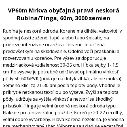
VP60m Mrkva obyčajná pravá neskorá
Rubína/Tinga, 60m, 3000 semien
Rubína je neskorá odroda. Korene má dlhšie, valcovité, v
spodnej časti zúžené, tupé, alebo tupo špicaté, na
priereze intenzívne oranžovočervené. Je určená
predovšetkým na skladovanie. Odolná voči praskaniu a
rozvetvovaniu koreňov. Pre výsev sa doporučuje
medziriadková vzdialenosť 30-35 cm. Hĺbka sejby 1- 1,5
cm. Po výseve je potrebné udržiavať optimálnu vlhkosť
pôdy 50-60%PVK (pôda je na dotyk vlhká, ale nie mokrá).
Semeno klíči za 21-30 dní podľa teploty pôdy. Vhodné je
prikrytie netkanou textíliou po výseve. Zvýši sa teplota
pôdy, udržuje sa vyššia vlhkosť a netvorí sa škodlivý
prísušok. Tinga je veľmi úrodná neskorá odroda typu
Flakkee pre univerzálne použitie. Koreň je 20-22 cm dlhý,
veľmi dobre vyfarbený. Hlava koreňa nezelená. Je vhodná
pre mechanizovaný zber. Výborne sa skladuje.Vegetačná