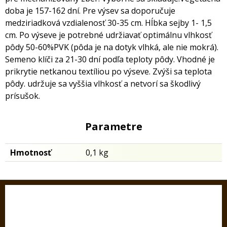
doba je 157-162 dní. Pre výsev sa doporučuje
medziriadková vzdialenosť 30-35 cm. Hĺbka sejby 1- 1,5
cm. Po výseve je potrebné udržiavať optimálnu vlhkosť
pôdy 50-60%PVK (pôda je na dotyk vlhká, ale nie mokrá).
Semeno klíči za 21-30 dní podľa teploty pôdy. Vhodné je
prikrytie netkanou textíliou po výseve. Zvýši sa teplota
pôdy. udržuje sa vyššia vlhkosť a netvorí sa škodlivý
prísušok.
Parametre
Hmotnosť
0,1 kg
KONTAKT
SEDOS, s.r.o.