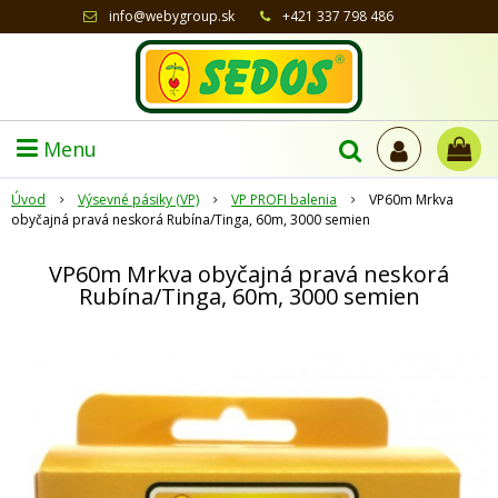
info@webygroup.sk
+421 337 798 486
Menu
Úvod
Výsevné pásiky (VP)
VP PROFI balenia
VP60m Mrkva
obyčajná pravá neskorá Rubína/Tinga, 60m, 3000 semien
VP60m Mrkva obyčajná pravá neskorá
Rubína/Tinga, 60m, 3000 semien