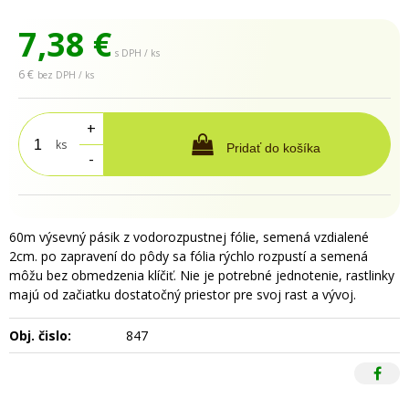
7,38
€
s DPH / ks
6 €
bez DPH / ks
+
ks
Pridať do košíka
-
60m výsevný pásik z vodorozpustnej fólie, semená vzdialené
2cm. po zapravení do pôdy sa fólia rýchlo rozpustí a semená
môžu bez obmedzenia klíčiť. Nie je potrebné jednotenie, rastlinky
majú od začiatku dostatočný priestor pre svoj rast a vývoj.
Obj. čislo:
847