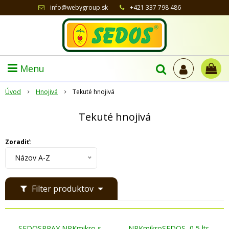
info@webygroup.sk
+421 337 798 486
Menu
Úvod
Hnojivá
Tekuté hnojivá
Tekuté hnojivá
Zoradiť:
Názov A-Z
Filter produktov
SEDOSPRAY NPKmikro s
NPKmikroSEDOS, 0,5 ltr.