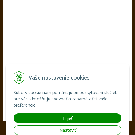
KONTAKT
SEDOS, s.r.o.
Hlavná ul. 190/7,
922 02 Krakovany
INFOLINKA
Tel.:
+421 33 77 98 486
E-mail:
sedos@sedos.sk
Vaše nastavenie cookies
VŠETKO O NÁKUPE
Súbory cookie nám pomáhajú pri poskytovaní služieb
pre vás. Umožňujú spoznať a zapamätať si vaše
Obchodné podmienky
preferencie.
Ochrana osobných údajov
Prijať
© 2026 Sedos •
tvorba eshopu cez UNIobchod
,
webhosting
spoločnosti
Nastaviť