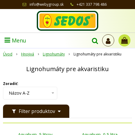
info@webygroup.sk
+421 337 798 486
Menu
Úvod
Hnojivá
Lignohumáty
Lignohumáty pre akvaristiku
Lignohumáty pre akvaristiku
Zoradiť:
Názov A-Z
Filter produktov
Aquahum, 5 litrov
Aquahum, 0,5 litra