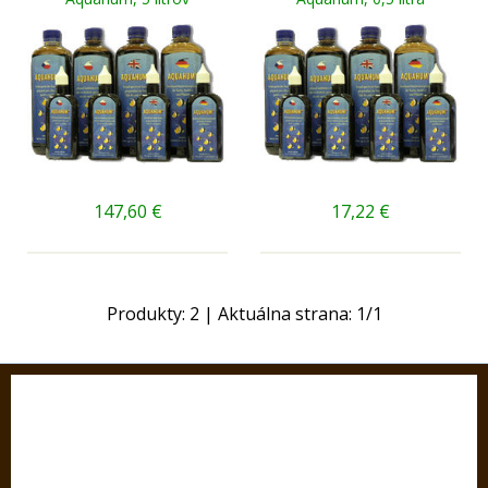
147,60
€
17,22
€
Produkty:
2
| Aktuálna strana:
1
/
1
KONTAKT
SEDOS, s.r.o.
Hlavná ul. 190/7,